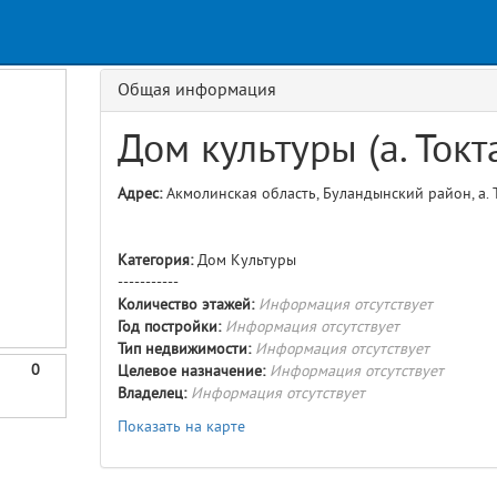
Request
age
GET details/{id}
Route
Общая информация
Дом культуры (а. Ток
Адрес:
Акмолинская область, Буландынский район, а. Т
Категория:
Дом Культуры
-----------
Количество этажей:
Информация отсутствует
Год постройки:
Информация отсутствует
Тип недвижимости:
Информация отсутствует
0
Целевое назначение:
Информация отсутствует
Владелец:
Информация отсутствует
Показать на карте