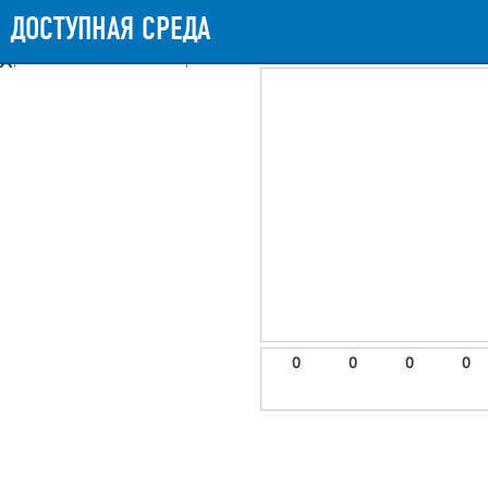
Messages
Timeline
Exceptions
Views
9
Route
Queries
11
Mails
ДОСТУПНАЯ СРЕДА
842.29ms
Request Duration
11MB
Memory Us
Booting (47.21ms)
Application (792.46ms)
After application (1.75ms)
9 templates were rendered
frontend.site.details (app/views/frontend/site/details.blade.php)
6
blade
Params
object
0
elements
1
emojis
2
0
0
0
0
gradeData
3
comments
4