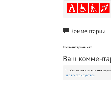
gradeData
7
comments
8
user
9
Комментарии
zone
10
Комментариев нет.
disElement
11
Ваш коммента
layouts.frontend.allure.partials._top_block_noauth (app/views/layouts/fr
Params
Чтобы оставить комментари
obLevel
0
зарегистрируйтесь
.
__env
1
app
2
errors
3