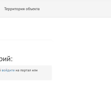
Территория объекта
рий:
ontend/allure/partials/_top_block_noauth.blade.php)
12
blade
й
войдите
на портал или