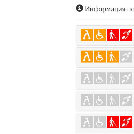
user
Информация по
5
layouts.frontend.allure.auth (app/views/layouts/frontend/allure/auth.bla
Params
obLevel
0
__env
1
app
2
errors
3
object
4
elements
5
emojis
6