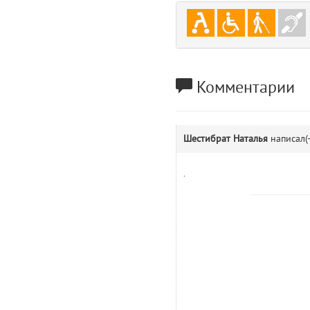
gradeData
7
comments
8
user
9
Комментарии
zone
10
Шестибрат Наталья
написал(
disElement
11
.
level
12
0
13
1
14
comments.widgets.show (app/views/comments/widgets/show.blade.php)
Params
obLevel
0