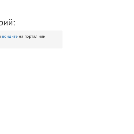
рий:
й
войдите
на портал или