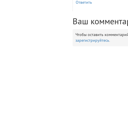
Ответить
__env
1
Ваш коммента
app
2
Чтобы оставить комментари
errors
зарегистрируйтесь
.
3
object
4
elements
5
emojis
6
gradeData
7
comments
8
user
9