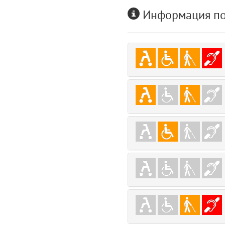
user
Информация по
5
comments.widgets.index (app/views/comments/widgets/index.blade.php)
Params
obLevel
0
__env
1
app
2
errors
3
object
4
elements
5
emojis
6