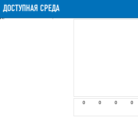
Messages
Timeline
Exceptions
Views
11
Route
Queries
16
Mail
ДОСТУПНАЯ СРЕДА
858.74ms
Request Duration
11.25MB
Memory 
Booting (42.25ms)
Application (813.86ms)
After application (1.61ms)
11 templates were rendered
frontend.site.details (app/views/frontend/site/details.blade.php)
6
blade
Params
object
0
elements
1
emojis
2
0
0
0
0
gradeData
3
comments
4