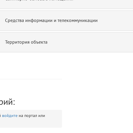
Средства информации и телекоммуникации
Территория объекта
ontend/allure/partials/_top_block_noauth.blade.php)
12
blade
рий:
й
войдите
на портал или