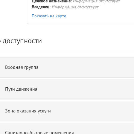
Целевое назначение:
Информация отсутствует
Владелец:
Информация отсутствует
Показать на карте
de.php)
12
blade
 доступности
Входная группа
Пути движения
Зона оказания услуги
Санитарно-бытовые помещения