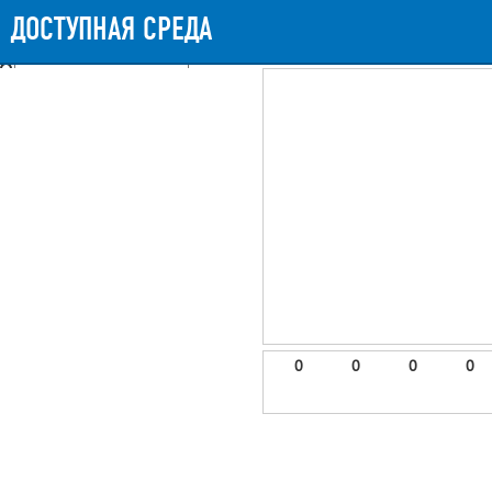
Messages
Timeline
Exceptions
Views
9
Route
Queries
11
Mails
ДОСТУПНАЯ СРЕДА
955.31ms
Request Duration
11MB
Memory Us
Booting (80.04ms)
Application (872.27ms)
After application (1.78ms)
9 templates were rendered
frontend.site.details (app/views/frontend/site/details.blade.php)
6
blade
Params
object
0
elements
1
emojis
2
0
0
0
0
gradeData
3
comments
4