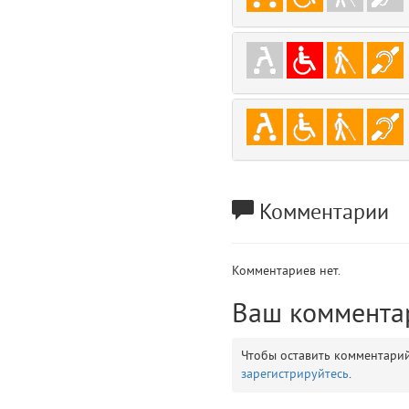
gradeData
7
comments
8
user
9
zone
10
disElement
11
Комментарии
layouts.frontend.allure.partials._top_block_noauth (app/views/layouts/fr
Params
obLevel
0
Комментариев нет.
Ваш коммента
__env
1
Чтобы оставить комментари
app
2
зарегистрируйтесь
.
errors
3