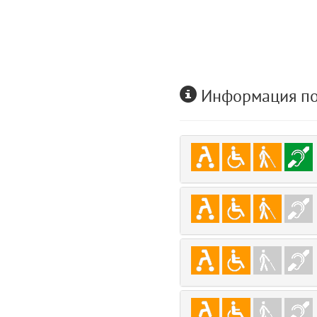
user
5
layouts.frontend.allure.auth (app/views/layouts/frontend/allure/auth.bla
Params
obLevel
0
Информация по
__env
1
app
2
errors
3
object
4
elements
5
emojis
6