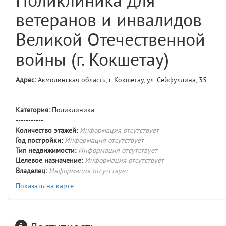
Поликлиника для
comments
4
ветеранов и инвалидов
user
5
Великой Отечественной
layouts.frontend.allure.auth
войны (г. Кокшетау)
(app/views/layouts/frontend/allure/auth.blade.php)
12
blade
Params
Адрес:
Акмолинская область, г. Кокшетау, ул. Сейфуллина, 35
obLevel
0
Категория:
Поликлиника
__env
1
-----------
Количество этажей:
Информация отсутствует
app
2
Год постройки:
Информация отсутствует
Тип недвижимости:
Информация отсутствует
Целевое назначение:
Информация отсутствует
errors
3
Владелец:
Информация отсутствует
Показать на карте
object
4
elements
5