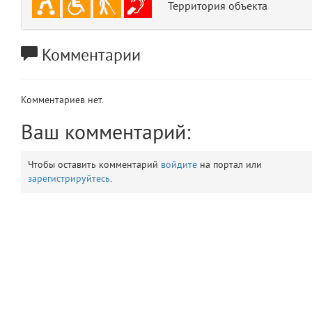
Территория объекта
app
2
errors
Комментарии
3
object
4
Комментариев нет.
elements
5
Ваш комментарий:
emojis
6
Чтобы оставить комментарий
войдите
на портал или
зарегистрируйтесь
.
gradeData
7
comments
8
user
9
zone
10