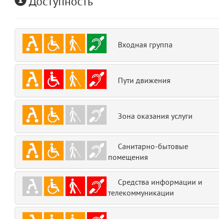
Доступность
emojis
6
gradeData
7
Входная группа
comments
8
Пути движения
user
9
zone
10
Зона оказания услуги
disElement
11
Санитарно-бытовые
layouts.frontend.allure.partials._top_block_noauth
помещения
(app/views/layouts/frontend/allure/partials/_top_block_noauth.blade.php
Params
Средства информации и
obLevel
0
телекоммуникации
__env
1