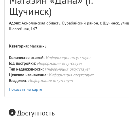
Магазин «Дана» (г.
comments
4
Щучинск)
user
5
Адрес:
Акмолинская область, Бурабайский район, г. Щучинск, ули
Шоссейная, 167
comments.widgets.index
(app/views/comments/widgets/index.blade.php)
15
blade
Params
Категория:
Магазины
obLevel
0
-----------
Количество этажей:
Информация отсутствует
Год постройки:
Информация отсутствует
__env
1
Тип недвижимости:
Информация отсутствует
Целевое назначение:
Информация отсутствует
app
2
Владелец:
Информация отсутствует
Показать на карте
errors
3
object
4
Доступность
elements
5