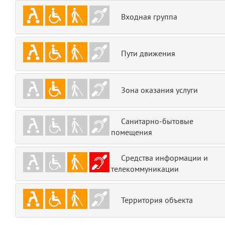
emojis
6
Входная группа
gradeData
7
Пути движения
comments
8
user
9
Зона оказания услуги
zone
10
Санитарно-бытовые
помещения
disElement
11
level
Средства информации и
12
телекоммуникации
0
13
Территория объекта
1
14