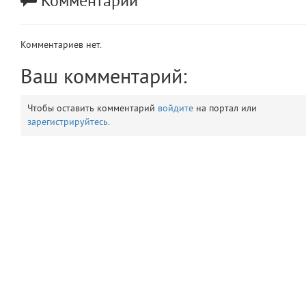
Комментарии
app
2
Комментариев нет.
errors
3
Ваш комментарий:
object
4
Чтобы оставить комментарий
войдите
на портал или
elements
5
зарегистрируйтесь
.
emojis
6
gradeData
7
comments
8
user
9
zone
10