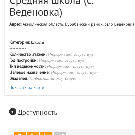
Средняя школа (с.
comments
4
Веденовка)
user
5
Адрес:
Акмолинская область, Бурабайский район, село Веденовка
layouts.frontend.allure.auth
(app/views/layouts/frontend/allure/auth.blade.php)
12
blade
Категория:
Школы
Params
-----------
obLevel
0
Количество этажей:
Информация отсутствует
Год постройки:
Информация отсутствует
Тип недвижимости:
Информация отсутствует
__env
1
Целевое назначение:
Информация отсутствует
Владелец:
Информация отсутствует
app
2
Показать на карте
errors
3
Доступность
object
4
elements
5