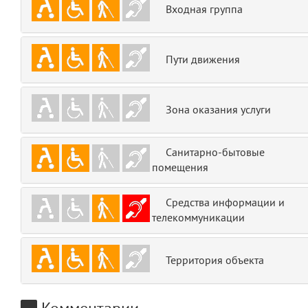
Входная группа
emojis
6
gradeData
7
Пути движения
comments
8
Зона оказания услуги
user
9
zone
10
Санитарно-бытовые
помещения
disElement
11
Средства информации и
layouts.frontend.allure.partials._top_block_noauth
телекоммуникации
(app/views/layouts/frontend/allure/partials/_top_block_noauth.blade.php
Params
obLevel
0
Территория объекта
__env
1