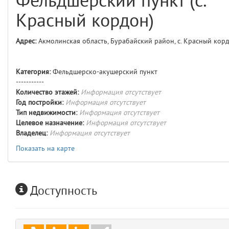
Фельдшерский пункт (с.
comments
4
Красный кордон)
user
5
Адрес:
Акмолинская область, Бурабайский район, с. Красный кор
comments.widgets.index
(app/views/comments/widgets/index.blade.php)
15
blade
Категория:
Фельдшерско-акушерский пункт
Params
-----------
obLevel
0
Количество этажей:
Информация отсутствует
Год постройки:
Информация отсутствует
Тип недвижимости:
Информация отсутствует
__env
1
Целевое назначение:
Информация отсутствует
Владелец:
Информация отсутствует
app
2
Показать на карте
errors
3
Доступность
object
4
elements
5