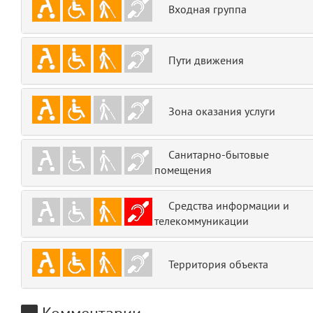
Входная группа
emojis
6
gradeData
7
Пути движения
comments
8
Зона оказания услуги
user
9
zone
10
Санитарно-бытовые
помещения
disElement
11
Средства информации и
level
12
телекоммуникации
0
13
Территория объекта
1
14