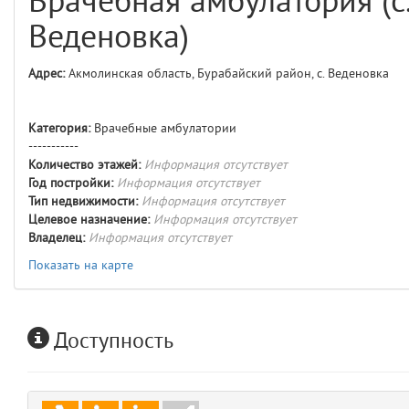
Врачебная амбулатория (с
comments
4
Веденовка)
user
5
Адрес:
Акмолинская область, Бурабайский район, с. Веденовка
comments.widgets.index
(app/views/comments/widgets/index.blade.php)
15
blade
Категория:
Врачебные амбулатории
Params
-----------
obLevel
0
Количество этажей:
Информация отсутствует
Год постройки:
Информация отсутствует
Тип недвижимости:
Информация отсутствует
__env
1
Целевое назначение:
Информация отсутствует
Владелец:
Информация отсутствует
app
2
Показать на карте
errors
3
Доступность
object
4
elements
5