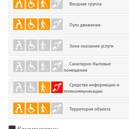
Входная группа
emojis
6
gradeData
7
Пути движения
comments
8
Зона оказания услуги
user
9
zone
10
Санитарно-бытовые
помещения
disElement
11
Средства информации и
level
12
телекоммуникации
0
13
Территория объекта
1
14