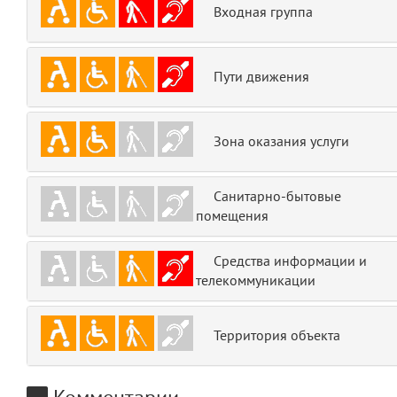
Входная группа
emojis
6
gradeData
7
Пути движения
comments
8
Зона оказания услуги
user
9
zone
10
Санитарно-бытовые
помещения
disElement
11
Средства информации и
layouts.frontend.allure.partials._top_block_noauth
телекоммуникации
(app/views/layouts/frontend/allure/partials/_top_block_noauth.blade.php
Params
obLevel
0
Территория объекта
__env
1