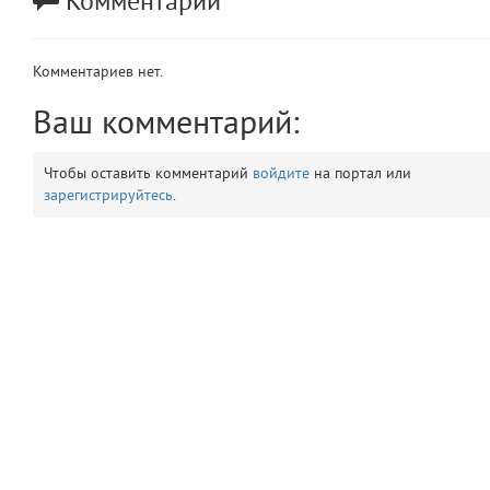
Комментарии
app
2
Комментариев нет.
errors
3
Ваш комментарий:
object
4
Чтобы оставить комментарий
войдите
на портал или
elements
5
зарегистрируйтесь
.
emojis
6
gradeData
7
comments
8
user
9
zone
10