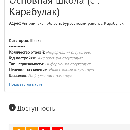
Основная школа (с .
comments
4
Карабулак)
user
5
Адрес:
Акмолинская область, Бурабайский район, с. Карабулак
layouts.frontend.allure.auth
(app/views/layouts/frontend/allure/auth.blade.php)
12
blade
Категория:
Школы
Params
-----------
obLevel
0
Количество этажей:
Информация отсутствует
Год постройки:
Информация отсутствует
Тип недвижимости:
Информация отсутствует
__env
1
Целевое назначение:
Информация отсутствует
Владелец:
Информация отсутствует
app
2
Показать на карте
errors
3
Доступность
object
4
elements
5