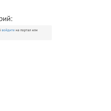
рий:
й
войдите
на портал или