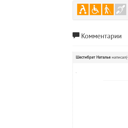
gradeData
7
comments
8
user
9
Комментарии
zone
10
Шестибрат Наталья
написал(
disElement
11
.
level
12
0
13
1
14
comments.widgets.show (app/views/comments/widgets/show.blade.php)
Params
obLevel
0