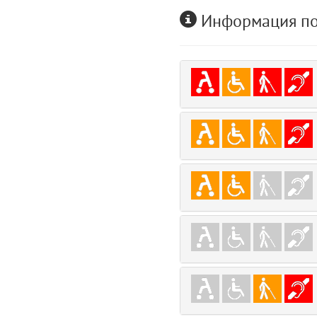
user
Информация по
5
comments.widgets.index (app/views/comments/widgets/index.blade.php)
Params
obLevel
0
__env
1
app
2
errors
3
object
4
elements
5
emojis
6