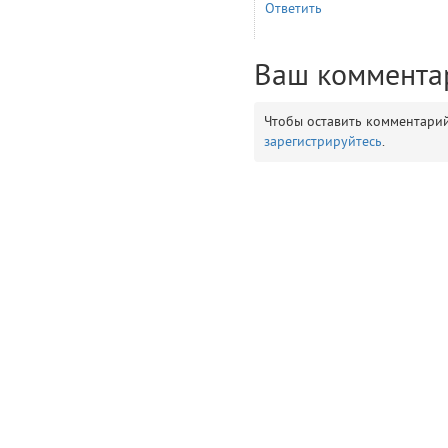
Ответить
__env
1
Ваш коммента
app
2
Чтобы оставить комментари
errors
зарегистрируйтесь
.
3
object
4
elements
5
emojis
6
gradeData
7
comments
8
user
9