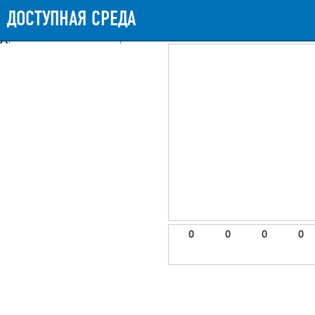
Messages
Timeline
Exceptions
Views
11
Route
Queries
16
Mail
ДОСТУПНАЯ СРЕДА
942.93ms
Request Duration
11.25MB
Memory 
Booting (44.14ms)
Application (894.41ms)
After application (3.45ms)
11 templates were rendered
frontend.site.details (app/views/frontend/site/details.blade.php)
6
blade
Params
object
0
elements
1
emojis
2
0
0
0
0
gradeData
3
comments
4