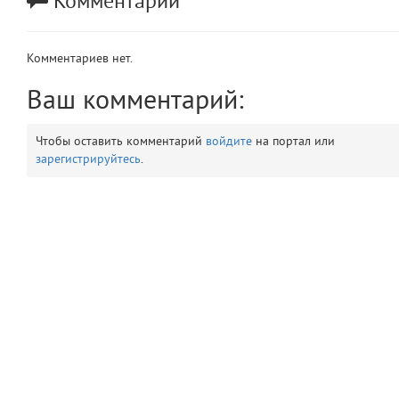
Комментарии
app
2
Комментариев нет.
errors
3
Ваш комментарий:
object
4
Чтобы оставить комментарий
войдите
на портал или
elements
5
зарегистрируйтесь
.
emojis
6
gradeData
7
comments
8
user
9
zone
10