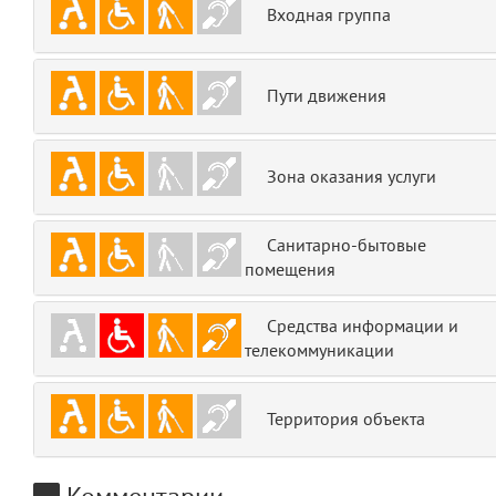
Входная группа
emojis
6
gradeData
7
Пути движения
comments
8
Зона оказания услуги
user
9
zone
10
Санитарно-бытовые
помещения
disElement
11
Средства информации и
layouts.frontend.allure.partials._top_block_noauth
телекоммуникации
(app/views/layouts/frontend/allure/partials/_top_block_noauth.blade.php
Params
obLevel
0
Территория объекта
__env
1