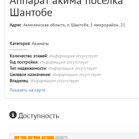
Аппарат акима поселка
comments
4
Шантобе
user
5
Адрес:
Акмолинская область, п. Шантобе, 1 микрорайон, 21
layouts.frontend.allure.auth
(app/views/layouts/frontend/allure/auth.blade.php)
12
blade
Категория:
Акиматы
Params
-----------
obLevel
0
Количество этажей:
Информация отсутствует
Год постройки:
Информация отсутствует
Тип недвижимости:
Информация отсутствует
__env
1
Целевое назначение:
Информация отсутствует
Владелец:
Информация отсутствует
app
2
Показать на карте
errors
3
Доступность
object
4
elements
5