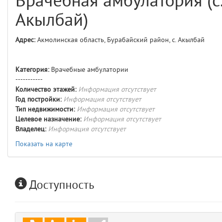
Врачебная амбулатория (с
comments
4
Акылбай)
user
5
Адрес:
Акмолинская область, Бурабайский район, с. Акылбай
comments.widgets.index
(app/views/comments/widgets/index.blade.php)
15
blade
Категория:
Врачебные амбулатории
Params
-----------
obLevel
0
Количество этажей:
Информация отсутствует
Год постройки:
Информация отсутствует
Тип недвижимости:
Информация отсутствует
__env
1
Целевое назначение:
Информация отсутствует
Владелец:
Информация отсутствует
app
2
Показать на карте
errors
3
Доступность
object
4
elements
5