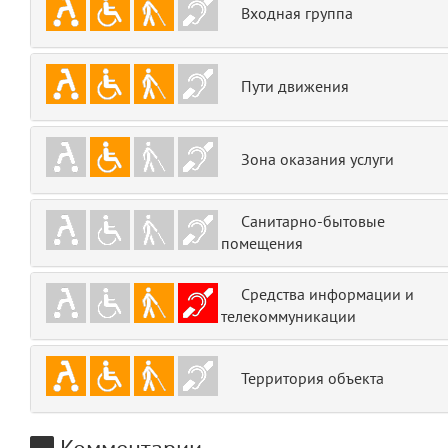
Входная группа
emojis
6
gradeData
7
Пути движения
comments
8
Зона оказания услуги
user
9
zone
10
Санитарно-бытовые
помещения
disElement
11
Средства информации и
level
12
телекоммуникации
0
13
Территория объекта
1
14