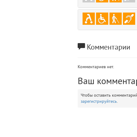
gradeData
7
comments
8
user
9
Комментарии
zone
10
disElement
11
Комментариев нет.
layouts.frontend.allure.partials._top_block_noauth (app/views/layouts/fr
Ваш коммента
Params
obLevel
0
Чтобы оставить комментари
зарегистрируйтесь
.
__env
1
app
2
errors
3