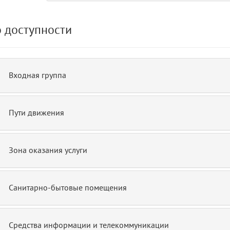
 доступности
de.php)
12
blade
Входная группа
Пути движения
Зона оказания услуги
Санитарно-бытовые помещения
Средства информации и телекоммуникации