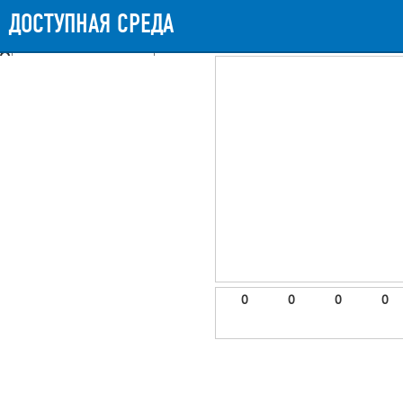
Messages
Timeline
Exceptions
Views
9
Route
Queries
11
Mails
ДОСТУПНАЯ СРЕДА
848.15ms
Request Duration
11MB
Memory Us
Booting (41.17ms)
Application (805.07ms)
After application (1.08ms)
9 templates were rendered
frontend.site.details (app/views/frontend/site/details.blade.php)
6
blade
Params
object
0
elements
1
emojis
2
0
0
0
0
gradeData
3
comments
4