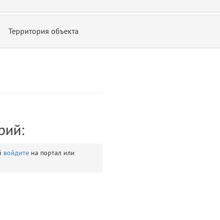
Территория объекта
ontend/allure/partials/_top_block_noauth.blade.php)
12
blade
рий:
й
войдите
на портал или