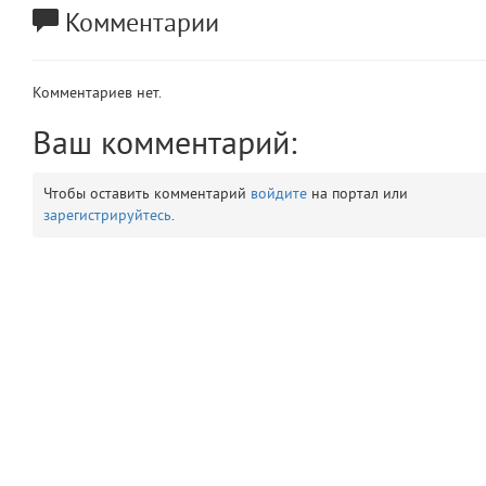
Комментарии
app
2
errors
3
Комментариев нет.
object
Ваш комментарий:
4
elements
5
Чтобы оставить комментарий
войдите
на портал или
зарегистрируйтесь
.
emojis
6
gradeData
7
comments
8
user
9
zone
10