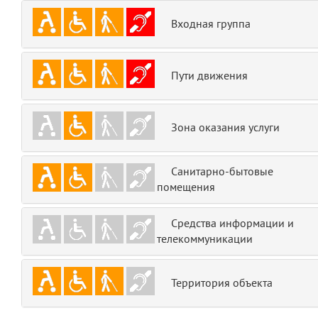
emojis
6
Входная группа
gradeData
7
Пути движения
comments
8
user
9
Зона оказания услуги
zone
10
Санитарно-бытовые
помещения
disElement
11
layouts.frontend.allure.partials._top_block_noauth
Средства информации и
(app/views/layouts/frontend/allure/partials/_top_block_noauth.blade.php
телекоммуникации
Params
obLevel
0
Территория объекта
__env
1