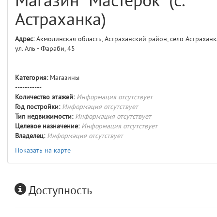
Магазин "Мастерок" (с.
comments
4
Астраханка)
user
5
Адрес:
Акмолинская область, Астраханский район, село Астраханк
ул. Аль - Фараби, 45
layouts.frontend.allure.auth
(app/views/layouts/frontend/allure/auth.blade.php)
12
blade
Params
Категория:
Магазины
obLevel
0
-----------
Количество этажей:
Информация отсутствует
Год постройки:
Информация отсутствует
__env
1
Тип недвижимости:
Информация отсутствует
Целевое назначение:
Информация отсутствует
app
2
Владелец:
Информация отсутствует
Показать на карте
errors
3
object
4
Доступность
elements
5