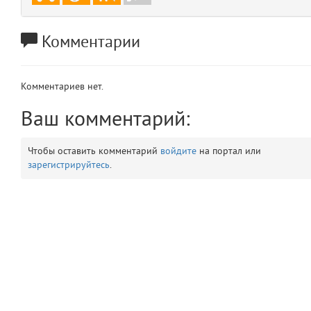
app
2
Комментарии
errors
3
object
4
Комментариев нет.
Ваш комментарий:
elements
5
Чтобы оставить комментарий
войдите
на портал или
emojis
6
зарегистрируйтесь
.
gradeData
7
comments
8
user
9
zone
10