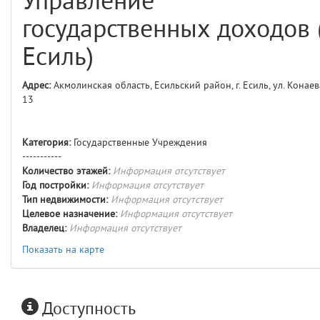
Управление
comments
4
государственных доходов (
user
5
Есиль)
layouts.frontend.allure.auth
Адрес:
Акмолинская область, Есильский район, г. Есиль, ул. Конаев
(app/views/layouts/frontend/allure/auth.blade.php)
12
blade
13
Params
obLevel
0
Категория:
Государственные Учреждения
-----------
__env
1
Количество этажей:
Информация отсутствует
Год постройки:
Информация отсутствует
app
2
Тип недвижимости:
Информация отсутствует
Целевое назначение:
Информация отсутствует
Владелец:
Информация отсутствует
errors
3
Показать на карте
object
4
elements
5
Доступность