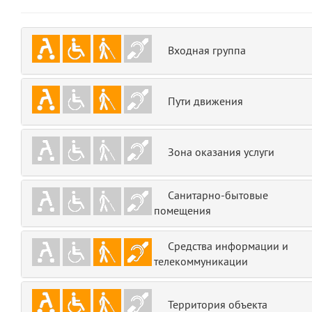
emojis
6
gradeData
7
Входная группа
comments
8
Пути движения
user
9
zone
10
Зона оказания услуги
disElement
11
Санитарно-бытовые
layouts.frontend.allure.partials._top_block_noauth
помещения
(app/views/layouts/frontend/allure/partials/_top_block_noauth.blade.php
Params
Средства информации и
obLevel
телекоммуникации
0
__env
1
Территория объекта