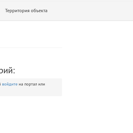
Территория объекта
рий:
ontend/allure/partials/_top_block_noauth.blade.php)
12
blade
й
войдите
на портал или