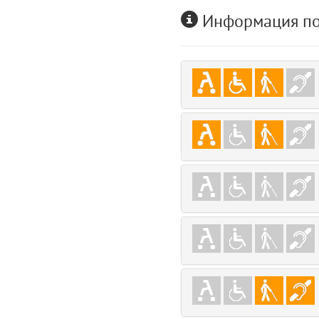
user
Информация по
5
layouts.frontend.allure.auth (app/views/layouts/frontend/allure/auth.bla
Params
obLevel
0
__env
1
app
2
errors
3
object
4
elements
5
emojis
6