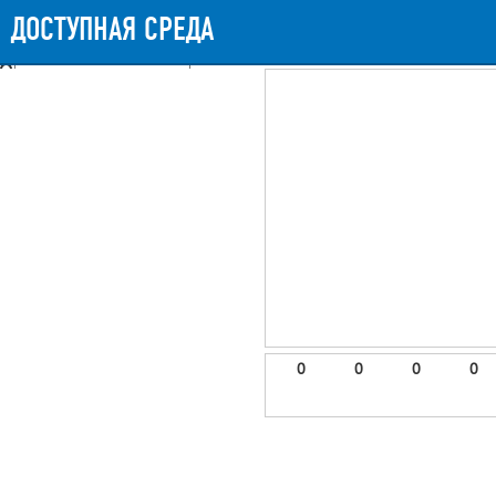
Messages
Timeline
Exceptions
Views
9
Route
Queries
11
Mails
ДОСТУПНАЯ СРЕДА
859.98ms
Request Duration
11MB
Memory Us
Booting (47.08ms)
Application (810.23ms)
After application (1.8ms)
9 templates were rendered
frontend.site.details (app/views/frontend/site/details.blade.php)
6
blade
Params
object
0
elements
1
emojis
2
0
0
0
0
gradeData
3
comments
4