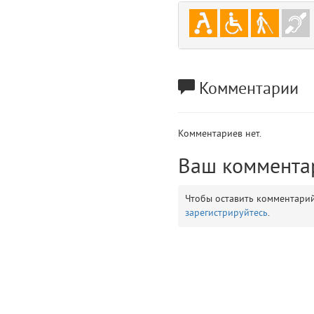
gradeData
7
comments
8
user
9
Комментарии
zone
10
Комментариев нет.
disElement
11
Ваш коммента
layouts.frontend.allure.partials._top_block_noauth (app/views/layouts/fr
Params
Чтобы оставить комментари
obLevel
0
зарегистрируйтесь
.
__env
1
app
2
errors
3