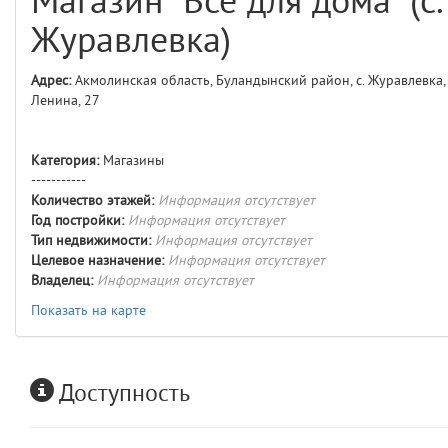
Магазин "Все для дома" (с.
comments
4
Журавлевка)
user
5
Адрес:
Акмолинская область, Буландынский район, с. Журавлевка, 
Ленина, 27
layouts.frontend.allure.auth
(app/views/layouts/frontend/allure/auth.blade.php)
12
blade
Params
Категория:
Магазины
obLevel
0
-----------
Количество этажей:
Информация отсутствует
Год постройки:
Информация отсутствует
__env
1
Тип недвижимости:
Информация отсутствует
Целевое назначение:
Информация отсутствует
app
2
Владелец:
Информация отсутствует
Показать на карте
errors
3
object
4
Доступность
elements
5