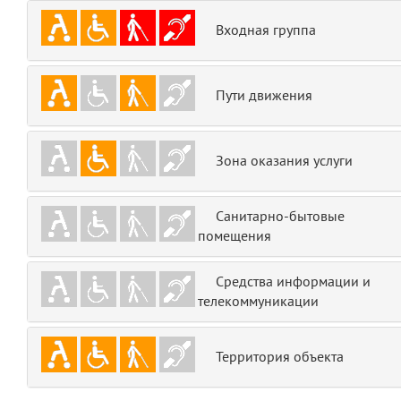
emojis
6
Входная группа
gradeData
7
Пути движения
comments
8
user
9
Зона оказания услуги
zone
10
Санитарно-бытовые
помещения
disElement
11
layouts.frontend.allure.partials._top_block_noauth
Средства информации и
(app/views/layouts/frontend/allure/partials/_top_block_noauth.blade.php
телекоммуникации
Params
obLevel
0
Территория объекта
__env
1