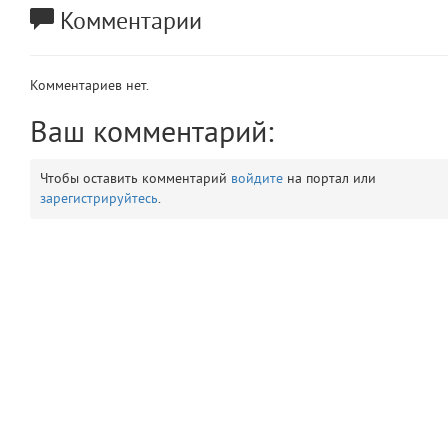
Комментарии
app
2
errors
3
Комментариев нет.
object
Ваш комментарий:
4
elements
5
Чтобы оставить комментарий
войдите
на портал или
зарегистрируйтесь
.
emojis
6
gradeData
7
comments
8
user
9
zone
10