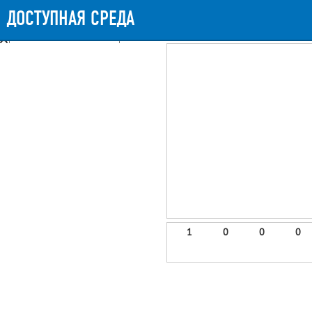
Messages
Timeline
Exceptions
Views
11
Route
Queries
16
Mail
ДОСТУПНАЯ СРЕДА
899.35ms
Request Duration
11.25MB
Memory 
Booting (43.17ms)
Application (854.01ms)
After application (1.39ms)
11 templates were rendered
frontend.site.details (app/views/frontend/site/details.blade.php)
6
blade
Params
object
0
elements
1
emojis
2
1
0
0
0
gradeData
3
comments
4