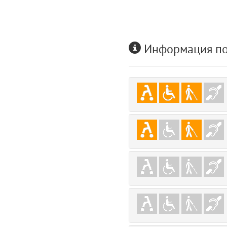
user
5
comments.widgets.index (app/views/comments/widgets/index.blade.php)
Params
Информация по
obLevel
0
__env
1
app
2
errors
3
object
4
elements
5
emojis
6