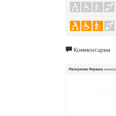
gradeData
7
comments
8
user
9
zone
10
Комментарии
disElement
11
level
12
Магасумова Ферзана
написал
0
13
.
1
14
comments.widgets.show (app/views/comments/widgets/show.blade.php)
Params
obLevel
0