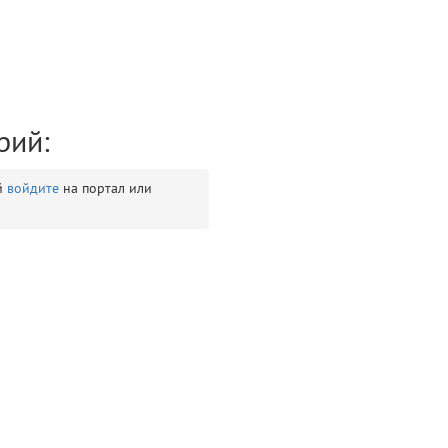
рий:
й
войдите
на портал или