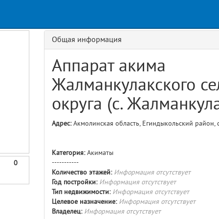
s
Request
Usage
GET details/{id}
Route
Общая информация
Аппарат акима
Жалманкулакского се
округа (с. Жалманкул
Адрес:
Акмолинская область, Егиндыкольский район, с.
Категория:
Акиматы
-----------
0
Количество этажей:
Информация отсутствует
Год постройки:
Информация отсутствует
Тип недвижимости:
Информация отсутствует
Целевое назначение:
Информация отсутствует
Владелец:
Информация отсутствует