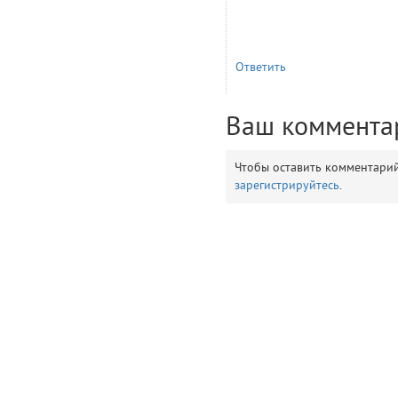
__env
1
Ответить
app
2
Ваш коммента
errors
3
object
Чтобы оставить комментари
4
зарегистрируйтесь
.
elements
5
emojis
6
gradeData
7
comments
8
user
9