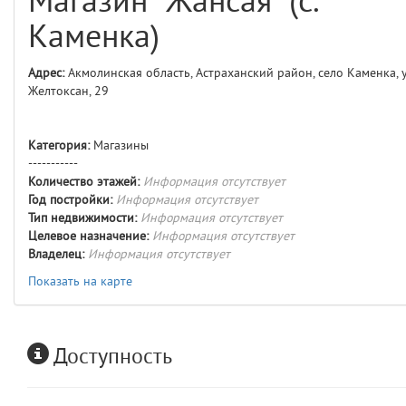
Магазин "Жансая" (с.
comments
4
Каменка)
user
5
Адрес:
Акмолинская область, Астраханский район, село Каменка, у
Желтоксан, 29
comments.widgets.index
(app/views/comments/widgets/index.blade.php)
15
blade
Params
Категория:
Магазины
obLevel
0
-----------
Количество этажей:
Информация отсутствует
Год постройки:
Информация отсутствует
__env
1
Тип недвижимости:
Информация отсутствует
Целевое назначение:
Информация отсутствует
app
2
Владелец:
Информация отсутствует
Показать на карте
errors
3
object
4
Доступность
elements
5