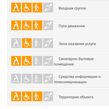
emojis
6
Входная группа
gradeData
7
Пути движения
comments
8
user
9
Зона оказания услуги
zone
10
Санитарно-бытовые
помещения
disElement
11
level
Средства информации и
12
телекоммуникации
0
13
Территория объекта
1
14