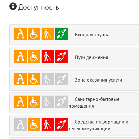
Доступность
emojis
6
gradeData
7
Входная группа
comments
8
user
9
Пути движения
zone
10
Зона оказания услуги
disElement
11
layouts.frontend.allure.partials._top_block_noauth
Санитарно-бытовые
(app/views/layouts/frontend/allure/partials/_top_block_noauth.blade.php
помещения
Params
obLevel
0
Средства информации и
телекоммуникации
__env
1