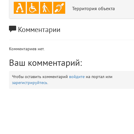
app
2
Территория объекта
errors
3
Комментарии
object
4
Комментариев нет.
elements
5
Ваш комментарий:
emojis
6
Чтобы оставить комментарий
войдите
на портал или
gradeData
7
зарегистрируйтесь
.
comments
8
user
9
zone
10