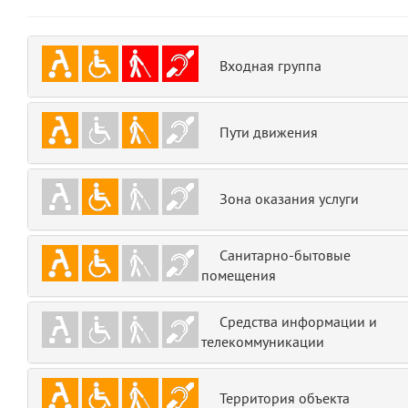
emojis
6
gradeData
7
Входная группа
comments
8
Пути движения
user
9
zone
10
Зона оказания услуги
disElement
11
Санитарно-бытовые
layouts.frontend.allure.partials._top_block_noauth
помещения
(app/views/layouts/frontend/allure/partials/_top_block_noauth.blade.php
Params
Средства информации и
obLevel
телекоммуникации
0
__env
1
Территория объекта