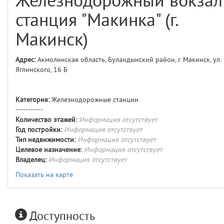
Железнодорожный вокзал
comments
4
станция "Макинка" (г.
user
5
Макинск)
layouts.frontend.allure.auth
Адрес:
Акмолинская область, Буландынский район, г. Макинск, ул.
(app/views/layouts/frontend/allure/auth.blade.php)
12
blade
Яглинского, 16 Б
Params
obLevel
0
Категория:
Железнодорожные станции
-----------
__env
1
Количество этажей:
Информация отсутствует
Год постройки:
Информация отсутствует
app
2
Тип недвижимости:
Информация отсутствует
Целевое назначение:
Информация отсутствует
Владелец:
Информация отсутствует
errors
3
Показать на карте
object
4
elements
5
Доступность