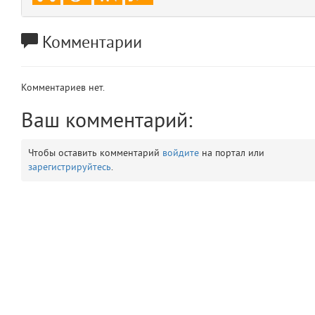
app
2
Комментарии
errors
3
object
4
Комментариев нет.
Ваш комментарий:
elements
5
Чтобы оставить комментарий
войдите
на портал или
emojis
6
зарегистрируйтесь
.
gradeData
7
comments
8
user
9
zone
10