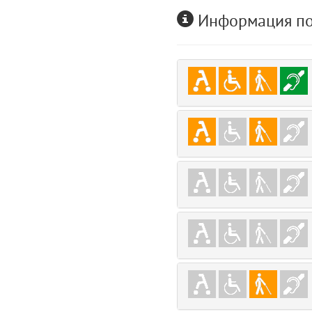
user
Информация по
5
layouts.frontend.allure.auth (app/views/layouts/frontend/allure/auth.bla
Params
obLevel
0
__env
1
app
2
errors
3
object
4
elements
5
emojis
6