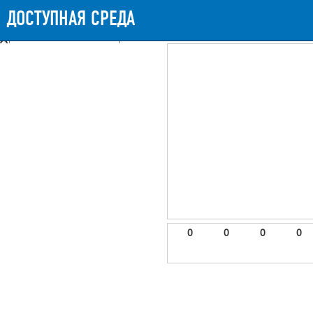
Messages
Timeline
Exceptions
Views
9
Route
Queries
11
Mails
ДОСТУПНАЯ СРЕДА
669.59ms
Request Duration
11MB
Memory Us
Booting (42.13ms)
Application (625.32ms)
After application (1.36ms)
9 templates were rendered
frontend.site.details (app/views/frontend/site/details.blade.php)
6
blade
Params
object
0
elements
1
emojis
2
0
0
0
0
gradeData
3
comments
4