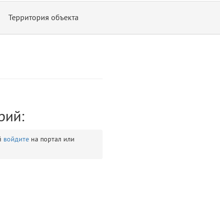
Территория объекта
рий:
ontend/allure/partials/_top_block_noauth.blade.php)
12
blade
й
войдите
на портал или