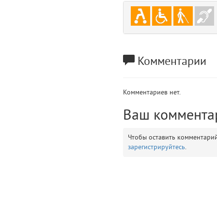
gradeData
7
comments
8
user
9
Комментарии
zone
10
Комментариев нет.
disElement
11
Ваш коммента
layouts.frontend.allure.partials._top_block_noauth (app/views/layouts/fr
Params
Чтобы оставить комментари
obLevel
0
зарегистрируйтесь
.
__env
1
app
2
errors
3