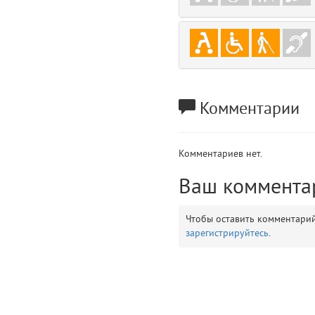
gradeData
7
comments
8
user
9
Комментарии
zone
10
disElement
11
Комментариев нет.
layouts.frontend.allure.partials._top_block_noauth (app/views/layouts/fr
Ваш коммента
Params
obLevel
0
Чтобы оставить комментари
зарегистрируйтесь
.
__env
1
app
2
errors
3