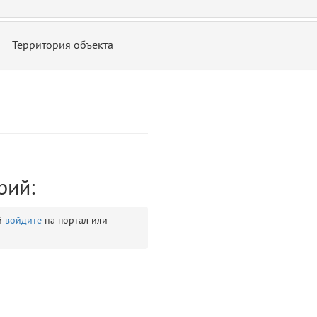
Территория объекта
ontend/allure/partials/_top_block_noauth.blade.php)
12
blade
рий:
й
войдите
на портал или