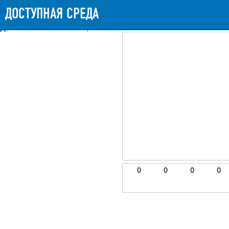
Messages
Timeline
Exceptions
Views
9
Route
Queries
11
Mails
ДОСТУПНАЯ СРЕДА
831.13ms
Request Duration
11MB
Memory Us
Booting (44.2ms)
Application (784.4ms)
After application (1.75ms)
9 templates were rendered
frontend.site.details (app/views/frontend/site/details.blade.php)
6
blade
Params
object
0
elements
1
emojis
2
0
0
0
0
gradeData
3
comments
4