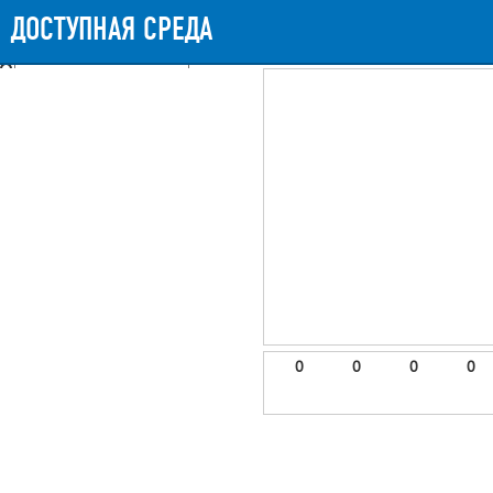
Messages
Timeline
Exceptions
Views
9
Route
Queries
11
Mails
ДОСТУПНАЯ СРЕДА
581.87ms
Request Duration
11MB
Memory Us
Booting (32.83ms)
Application (547.45ms)
After application (942μs)
9 templates were rendered
frontend.site.details (app/views/frontend/site/details.blade.php)
6
blade
Params
object
0
elements
1
emojis
2
0
0
0
0
gradeData
3
comments
4