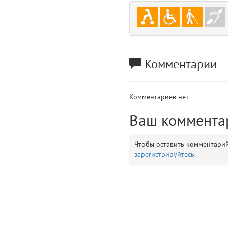
gradeData
7
comments
8
user
9
Комментарии
zone
10
Комментариев нет.
disElement
11
Ваш коммента
layouts.frontend.allure.partials._top_block_noauth (app/views/layouts/fr
Params
Чтобы оставить комментари
obLevel
0
зарегистрируйтесь
.
__env
1
app
2
errors
3