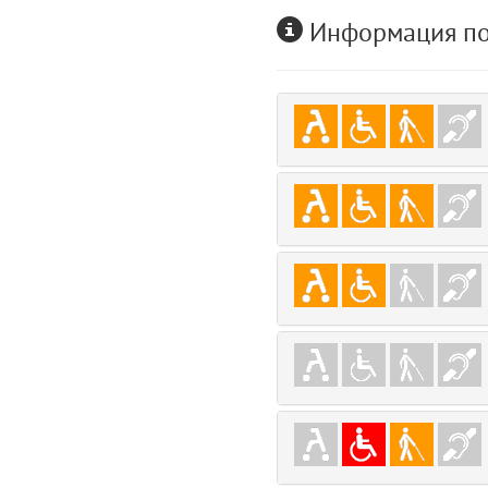
user
Информация по
5
layouts.frontend.allure.auth (app/views/layouts/frontend/allure/auth.bla
Params
obLevel
0
__env
1
app
2
errors
3
object
4
elements
5
emojis
6