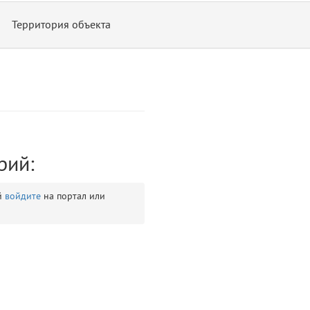
Территория объекта
рий:
ontend/allure/partials/_top_block_noauth.blade.php)
12
blade
й
войдите
на портал или