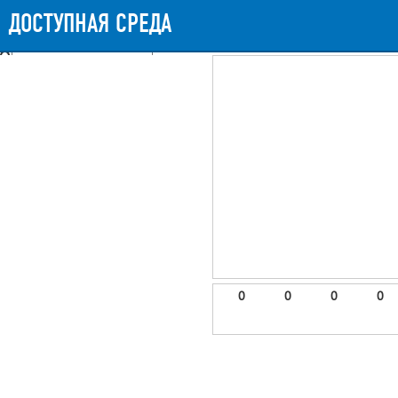
Messages
Timeline
Exceptions
Views
9
Route
Queries
11
Mails
ДОСТУПНАЯ СРЕДА
846.13ms
Request Duration
11MB
Memory Us
Booting (43.13ms)
Application (800.59ms)
After application (1.65ms)
9 templates were rendered
frontend.site.details (app/views/frontend/site/details.blade.php)
6
blade
Params
object
0
elements
1
emojis
2
0
0
0
0
gradeData
3
comments
4