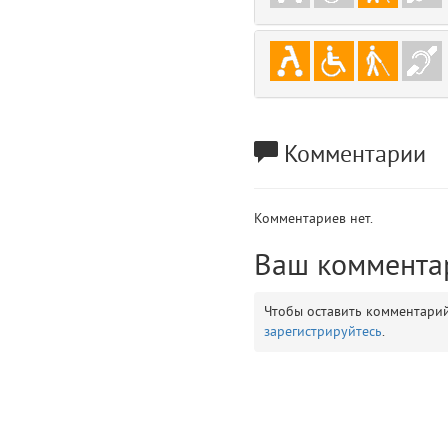
gradeData
7
comments
8
user
9
Комментарии
zone
10
disElement
11
Комментариев нет.
layouts.frontend.allure.partials._top_block_noauth (app/views/layouts/fr
Ваш коммента
Params
obLevel
0
Чтобы оставить комментари
зарегистрируйтесь
.
__env
1
app
2
errors
3