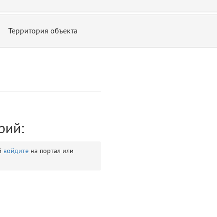
Территория объекта
ontend/allure/partials/_top_block_noauth.blade.php)
12
blade
рий:
й
войдите
на портал или