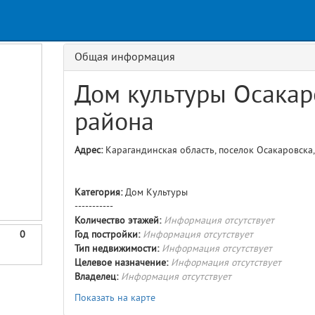
Request
age
GET details/{id}
Route
Общая информация
Дом культуры Осакар
района
Адрес:
Карагандинская область, поселок Осакаровска, 
Категория:
Дом Культуры
-----------
Количество этажей:
Информация отсутствует
0
Год постройки:
Информация отсутствует
Тип недвижимости:
Информация отсутствует
Целевое назначение:
Информация отсутствует
Владелец:
Информация отсутствует
Показать на карте