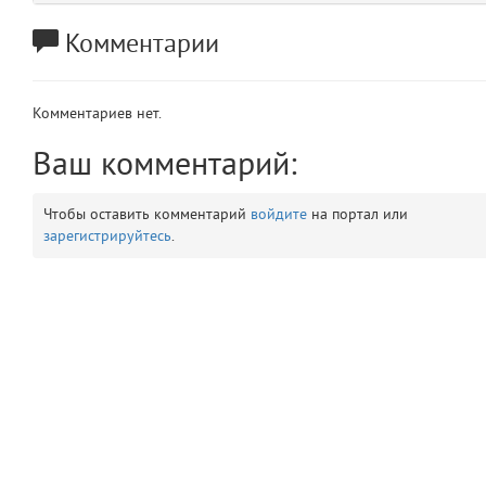
app
2
Комментарии
errors
3
Комментариев нет.
object
4
Ваш комментарий:
elements
5
Чтобы оставить комментарий
войдите
на портал или
зарегистрируйтесь
.
emojis
6
gradeData
7
comments
8
user
9
zone
10