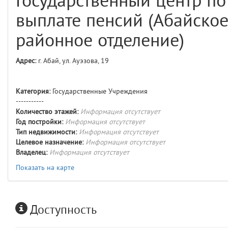
Государственный центр по
comments
4
выплате пенсий (Абайско
user
5
районное отделение)
layouts.frontend.allure.auth
Адрес:
г. Абай, ул. Ауэзова, 19
(app/views/layouts/frontend/allure/auth.blade.php)
12
blade
Params
obLevel
0
Категория:
Государственные Учреждения
-----------
Количество этажей:
Информация отсутствует
__env
1
Год постройки:
Информация отсутствует
Тип недвижимости:
Информация отсутствует
app
2
Целевое назначение:
Информация отсутствует
Владелец:
Информация отсутствует
errors
3
Показать на карте
object
4
Доступность
elements
5