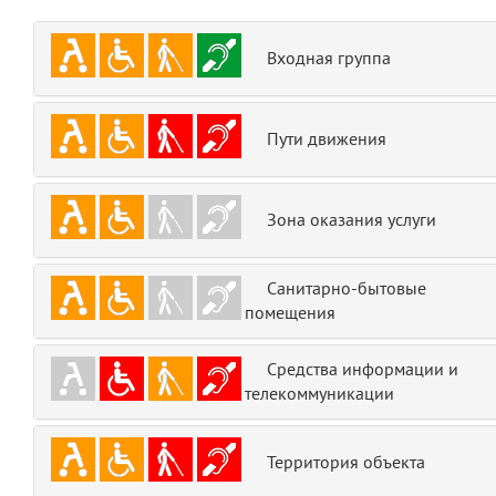
emojis
6
Входная группа
gradeData
7
comments
8
Пути движения
user
9
Зона оказания услуги
zone
10
Санитарно-бытовые
disElement
11
помещения
layouts.frontend.allure.partials._top_block_noauth
(app/views/layouts/frontend/allure/partials/_top_block_noauth.blade.php
Средства информации и
Params
телекоммуникации
obLevel
0
Территория объекта
__env
1