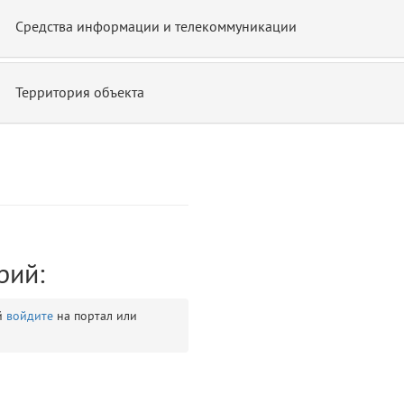
Средства информации и телекоммуникации
Территория объекта
ontend/allure/partials/_top_block_noauth.blade.php)
12
blade
рий:
й
войдите
на портал или