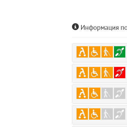
user
5
layouts.frontend.allure.auth (app/views/layouts/frontend/allure/auth.bla
Params
Информация по
obLevel
0
__env
1
app
2
errors
3
object
4
elements
5
emojis
6