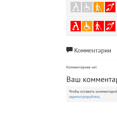
gradeData
7
comments
8
user
9
zone
10
Комментарии
disElement
11
layouts.frontend.allure.partials._top_block_noauth (app/views/layouts/fr
Комментариев нет.
Params
obLevel
Ваш коммента
0
__env
1
Чтобы оставить комментари
зарегистрируйтесь
.
app
2
errors
3