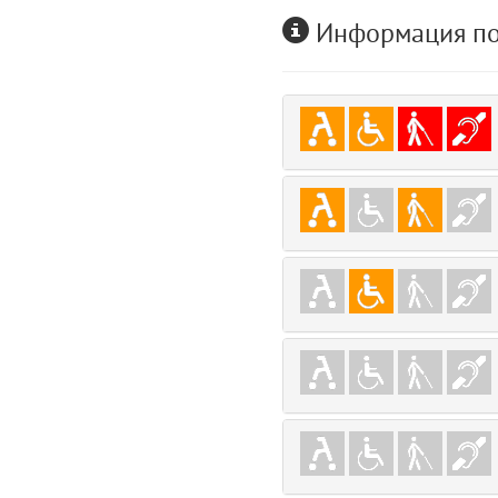
user
Информация по
5
layouts.frontend.allure.auth (app/views/layouts/frontend/allure/auth.bla
Params
obLevel
0
__env
1
app
2
errors
3
object
4
elements
5
emojis
6