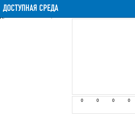
Messages
Timeline
Exceptions
Views
9
Route
Queries
11
Mails
ДОСТУПНАЯ СРЕДА
697.85ms
Request Duration
11MB
Memory Us
Booting (81.11ms)
Application (613ms)
After application (1.65ms)
9 templates were rendered
frontend.site.details (app/views/frontend/site/details.blade.php)
6
blade
Params
object
0
elements
1
emojis
2
0
0
0
0
gradeData
3
comments
4