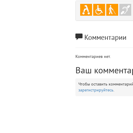
gradeData
7
comments
8
user
9
Комментарии
zone
10
Комментариев нет.
disElement
11
Ваш коммента
layouts.frontend.allure.partials._top_block_noauth (app/views/layouts/fr
Params
Чтобы оставить комментари
obLevel
0
зарегистрируйтесь
.
__env
1
app
2
errors
3