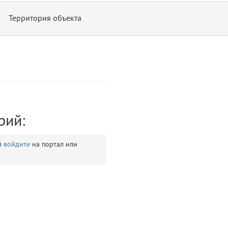
Территория объекта
рий:
ontend/allure/partials/_top_block_noauth.blade.php)
12
blade
й
войдите
на портал или