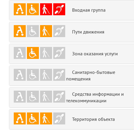
emojis
6
Входная группа
gradeData
7
Пути движения
comments
8
user
9
Зона оказания услуги
zone
10
Санитарно-бытовые
помещения
disElement
11
layouts.frontend.allure.partials._top_block_noauth
Средства информации и
(app/views/layouts/frontend/allure/partials/_top_block_noauth.blade.php
телекоммуникации
Params
obLevel
0
Территория объекта
__env
1