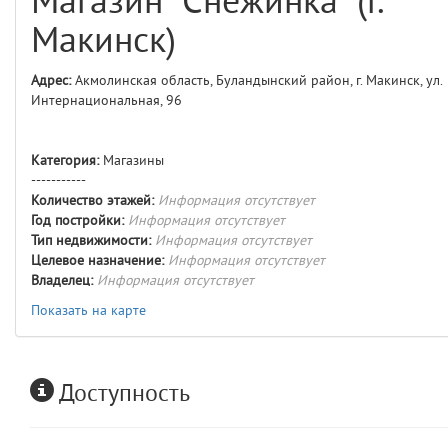
Магазин "Снежинка" (г.
comments
4
Макинск)
user
5
Адрес:
Акмолинская область, Буландынский район, г. Макинск, ул.
Интернациональная, 96
layouts.frontend.allure.auth
(app/views/layouts/frontend/allure/auth.blade.php)
12
blade
Params
Категория:
Магазины
obLevel
0
-----------
Количество этажей:
Информация отсутствует
Год постройки:
Информация отсутствует
__env
1
Тип недвижимости:
Информация отсутствует
Целевое назначение:
Информация отсутствует
app
2
Владелец:
Информация отсутствует
Показать на карте
errors
3
object
4
Доступность
elements
5