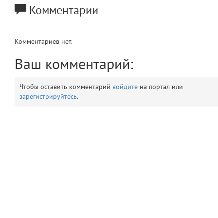
Комментарии
app
2
errors
3
Комментариев нет.
object
Ваш комментарий:
4
elements
5
Чтобы оставить комментарий
войдите
на портал или
зарегистрируйтесь
.
emojis
6
gradeData
7
comments
8
user
9
zone
10