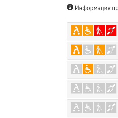
user
Информация по
5
layouts.frontend.allure.auth (app/views/layouts/frontend/allure/auth.bla
Params
obLevel
0
__env
1
app
2
errors
3
object
4
elements
5
emojis
6