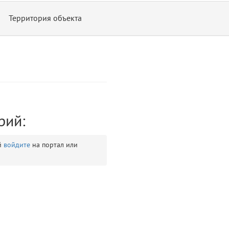
Территория объекта
рий:
ontend/allure/partials/_top_block_noauth.blade.php)
12
blade
й
войдите
на портал или