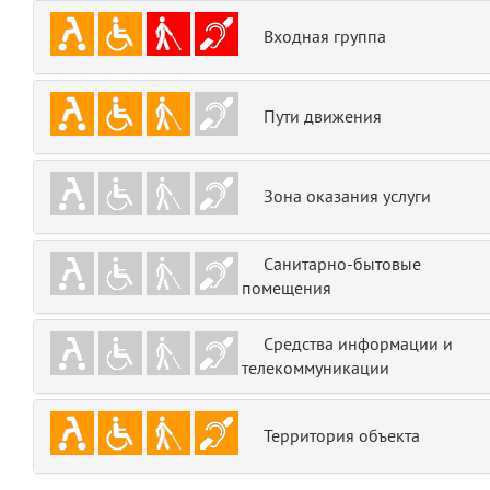
emojis
6
Входная группа
gradeData
7
Пути движения
comments
8
user
9
Зона оказания услуги
zone
10
Санитарно-бытовые
помещения
disElement
11
layouts.frontend.allure.partials._top_block_noauth
Средства информации и
(app/views/layouts/frontend/allure/partials/_top_block_noauth.blade.php
телекоммуникации
Params
obLevel
0
Территория объекта
__env
1