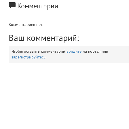
Комментарии
app
2
errors
3
Комментариев нет.
object
Ваш комментарий:
4
elements
5
Чтобы оставить комментарий
войдите
на портал или
зарегистрируйтесь
.
emojis
6
gradeData
7
comments
8
user
9
zone
10