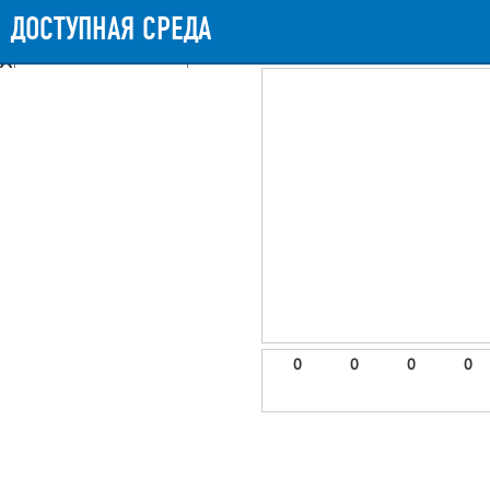
Messages
Timeline
Exceptions
Views
9
Route
Queries
11
Mails
ДОСТУПНАЯ СРЕДА
870.82ms
Request Duration
11MB
Memory Us
Booting (42.94ms)
Application (825.38ms)
After application (1.71ms)
9 templates were rendered
frontend.site.details (app/views/frontend/site/details.blade.php)
6
blade
Params
object
0
elements
1
emojis
2
0
0
0
0
gradeData
3
comments
4