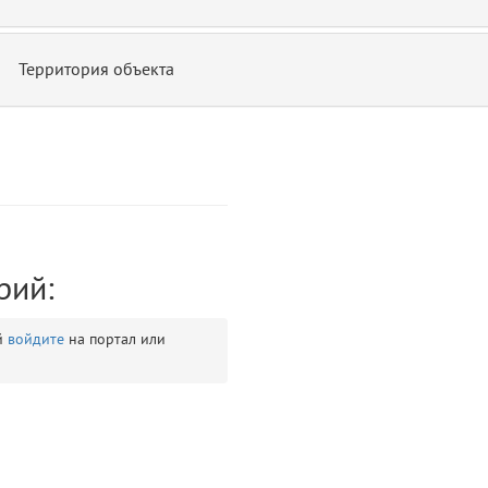
Территория объекта
ontend/allure/partials/_top_block_noauth.blade.php)
12
blade
рий:
й
войдите
на портал или