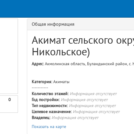
Request
age
GET details/{id}
Route
Общая информация
Акимат сельского окру
Никольское)
Адрес:
Акмолинская область, Буландынский район, с. Н
Категория:
Акиматы
-----------
Количество этажей:
Информация отсутствует
0
Год постройки:
Информация отсутствует
Тип недвижимости:
Информация отсутствует
Целевое назначение:
Информация отсутствует
Владелец:
Информация отсутствует
Показать на карте