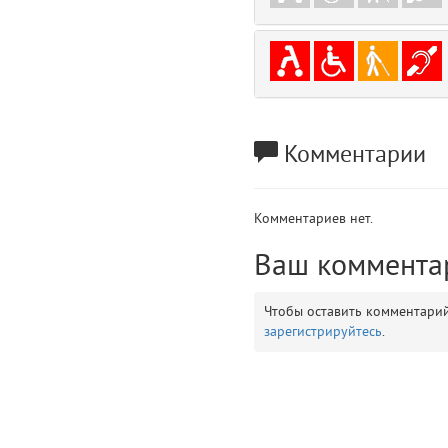
gradeData
7
comments
8
user
9
Комментарии
zone
10
disElement
11
Комментариев нет.
layouts.frontend.allure.partials._top_block_noauth (app/views/layouts/fr
Ваш коммента
Params
obLevel
0
Чтобы оставить комментари
зарегистрируйтесь
.
__env
1
app
2
errors
3