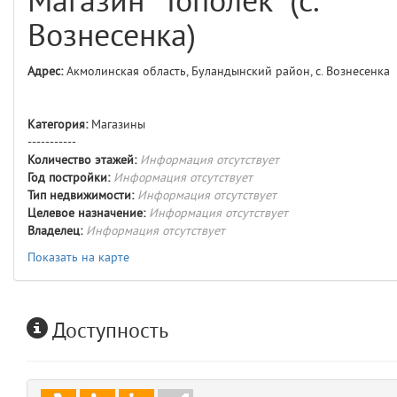
Магазин "Тополек" (с.
comments
4
Вознесенка)
user
5
Адрес:
Акмолинская область, Буландынский район, с. Вознесенка
layouts.frontend.allure.auth
(app/views/layouts/frontend/allure/auth.blade.php)
12
blade
Категория:
Магазины
Params
-----------
obLevel
0
Количество этажей:
Информация отсутствует
Год постройки:
Информация отсутствует
Тип недвижимости:
Информация отсутствует
__env
1
Целевое назначение:
Информация отсутствует
Владелец:
Информация отсутствует
app
2
Показать на карте
errors
3
Доступность
object
4
elements
5