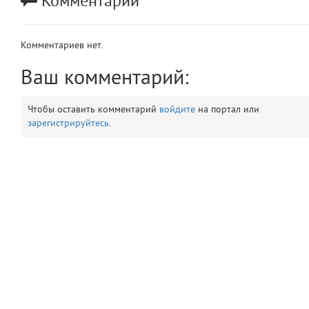
Комментарии
app
2
Комментариев нет.
errors
3
Ваш комментарий:
object
4
Чтобы оставить комментарий
войдите
на портал или
elements
5
зарегистрируйтесь
.
emojis
6
gradeData
7
comments
8
user
9
zone
10