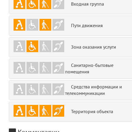
Входная группа
emojis
6
gradeData
7
Пути движения
comments
8
Зона оказания услуги
user
9
zone
10
Санитарно-бытовые
помещения
disElement
11
Средства информации и
layouts.frontend.allure.partials._top_block_noauth
телекоммуникации
(app/views/layouts/frontend/allure/partials/_top_block_noauth.blade.php
Params
obLevel
0
Территория объекта
__env
1