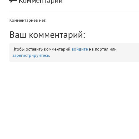
Комментарии
app
2
Комментариев нет.
errors
3
Ваш комментарий:
object
4
Чтобы оставить комментарий
войдите
на портал или
elements
5
зарегистрируйтесь
.
emojis
6
gradeData
7
comments
8
user
9
zone
10