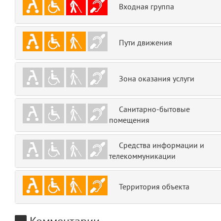
Входная группа
emojis
6
gradeData
7
Пути движения
comments
8
Зона оказания услуги
user
9
zone
10
Санитарно-бытовые
помещения
disElement
11
Средства информации и
layouts.frontend.allure.partials._top_block_noauth
телекоммуникации
(app/views/layouts/frontend/allure/partials/_top_block_noauth.blade.php
Params
obLevel
0
Территория объекта
__env
1