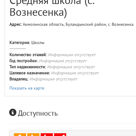
Средняя школа (с.
comments
4
Вознесенка)
user
5
Адрес:
Акмолинская область, Буландынский район, с. Вознесенка
layouts.frontend.allure.auth
(app/views/layouts/frontend/allure/auth.blade.php)
12
blade
Категория:
Школы
Params
-----------
obLevel
0
Количество этажей:
Информация отсутствует
Год постройки:
Информация отсутствует
Тип недвижимости:
Информация отсутствует
__env
1
Целевое назначение:
Информация отсутствует
Владелец:
Информация отсутствует
app
2
Показать на карте
errors
3
Доступность
object
4
elements
5