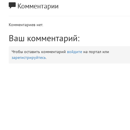
Комментарии
app
2
errors
3
Комментариев нет.
object
Ваш комментарий:
4
elements
5
Чтобы оставить комментарий
войдите
на портал или
зарегистрируйтесь
.
emojis
6
gradeData
7
comments
8
user
9
zone
10