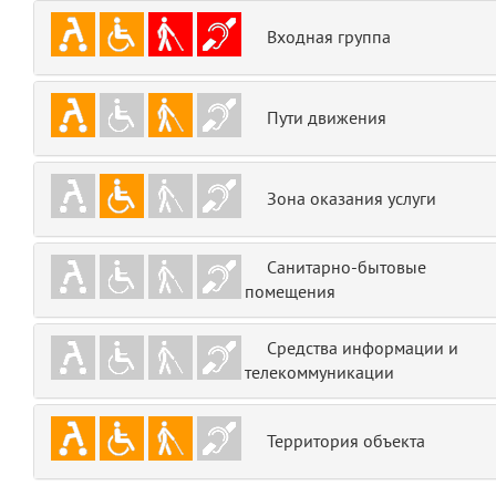
emojis
6
Входная группа
gradeData
7
Пути движения
comments
8
user
9
Зона оказания услуги
zone
10
Санитарно-бытовые
помещения
disElement
11
layouts.frontend.allure.partials._top_block_noauth
Средства информации и
(app/views/layouts/frontend/allure/partials/_top_block_noauth.blade.php
телекоммуникации
Params
obLevel
0
Территория объекта
__env
1