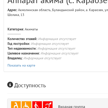
Аппарат акима (с. Караозе
comments
4
Адрес:
Акмолинская область, Буландынский район, а. Караозек, ул.
Шолака, 13
user
5
layouts.frontend.allure.auth
Категория:
Акиматы
(app/views/layouts/frontend/allure/auth.blade.php)
12
blade
-----------
Params
Количество этажей:
Информация отсутствует
obLevel
0
Год постройки:
Информация отсутствует
Тип недвижимости:
Информация отсутствует
Целевое назначение:
Информация отсутствует
__env
1
Владелец:
Информация отсутствует
app
Показать на карте
2
errors
3
Доступность
object
4
elements
5
Входная группа