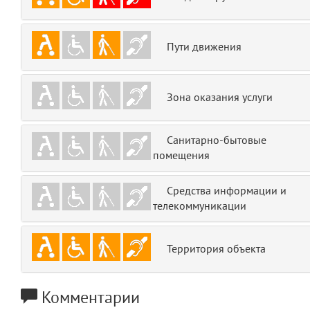
emojis
6
Пути движения
gradeData
7
comments
8
Зона оказания услуги
user
9
Санитарно-бытовые
zone
10
помещения
disElement
11
Средства информации и
телекоммуникации
layouts.frontend.allure.partials._top_block_noauth
(app/views/layouts/frontend/allure/partials/_top_block_noauth.blade.php
Params
Территория объекта
obLevel
0
__env
Комментарии
1