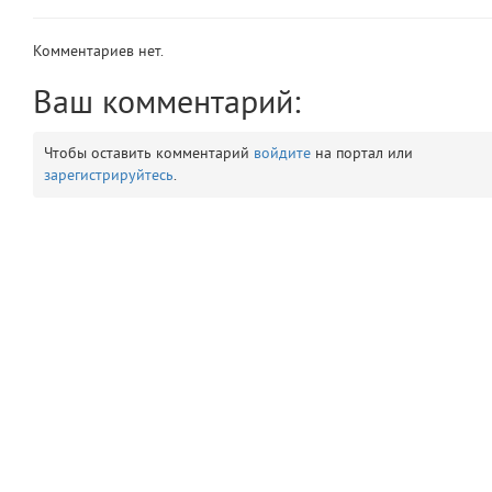
app
2
Комментариев нет.
errors
3
Ваш комментарий:
object
4
Чтобы оставить комментарий
войдите
на портал или
зарегистрируйтесь
.
elements
5
emojis
6
gradeData
7
comments
8
user
9
zone
10