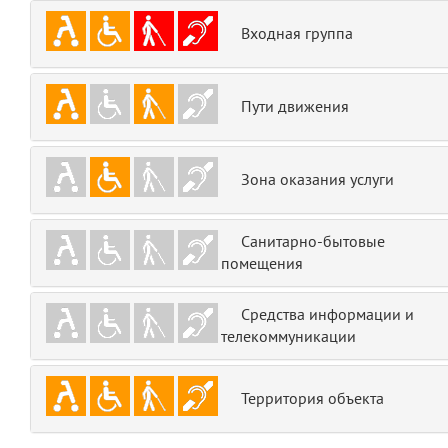
emojis
6
Входная группа
gradeData
7
Пути движения
comments
8
user
9
Зона оказания услуги
zone
10
Санитарно-бытовые
помещения
disElement
11
layouts.frontend.allure.partials._top_block_noauth
Средства информации и
(app/views/layouts/frontend/allure/partials/_top_block_noauth.blade.php
телекоммуникации
Params
obLevel
0
Территория объекта
__env
1