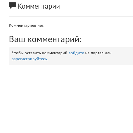
Комментарии
app
2
errors
3
Комментариев нет.
object
Ваш комментарий:
4
elements
5
Чтобы оставить комментарий
войдите
на портал или
зарегистрируйтесь
.
emojis
6
gradeData
7
comments
8
user
9
zone
10