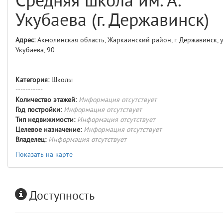
Средняя школа им. А.
comments
4
Укубаева (г. Державинск)
user
5
Адрес:
Акмолинская область, Жаркаинский район, г. Державинск, у
Укубаева, 90
comments.widgets.index
(app/views/comments/widgets/index.blade.php)
15
blade
Params
Категория:
Школы
obLevel
0
-----------
Количество этажей:
Информация отсутствует
Год постройки:
Информация отсутствует
__env
1
Тип недвижимости:
Информация отсутствует
Целевое назначение:
Информация отсутствует
app
2
Владелец:
Информация отсутствует
Показать на карте
errors
3
object
4
Доступность
elements
5