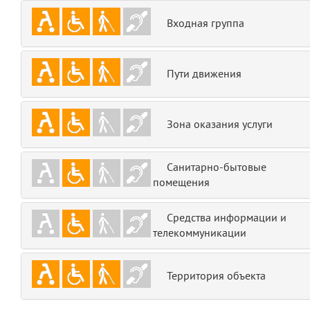
emojis
6
Входная группа
gradeData
7
Пути движения
comments
8
user
9
Зона оказания услуги
zone
10
Санитарно-бытовые
помещения
disElement
11
level
Средства информации и
12
телекоммуникации
0
13
Территория объекта
1
14