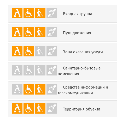
emojis
6
Входная группа
gradeData
7
comments
8
Пути движения
user
9
Зона оказания услуги
zone
10
Санитарно-бытовые
disElement
11
помещения
level
12
Средства информации и
телекоммуникации
0
13
1
14
Территория объекта