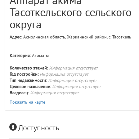
Аппарат акима
comments
4
Тасоткельского сельского
user
5
округа
comments.widgets.index
Адрес:
Акмолинская область, Жаркаинский район, с. Тасоткель
(app/views/comments/widgets/index.blade.php)
15
blade
Params
obLevel
0
Категория:
Акиматы
-----------
Количество этажей:
Информация отсутствует
__env
1
Год постройки:
Информация отсутствует
Тип недвижимости:
Информация отсутствует
app
2
Целевое назначение:
Информация отсутствует
Владелец:
Информация отсутствует
errors
3
Показать на карте
object
4
Доступность
elements
5