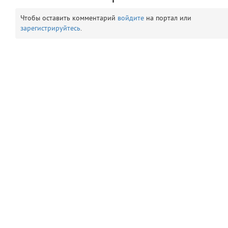
comments
8
Чтобы оставить комментарий
войдите
на портал или
зарегистрируйтесь
.
user
9
zone
10
disElement
11
level
12
comment
13
layouts.frontend.allure.auth
(app/views/layouts/frontend/allure/auth.blade.php)
13
blade
Params
obLevel
0
__env
1