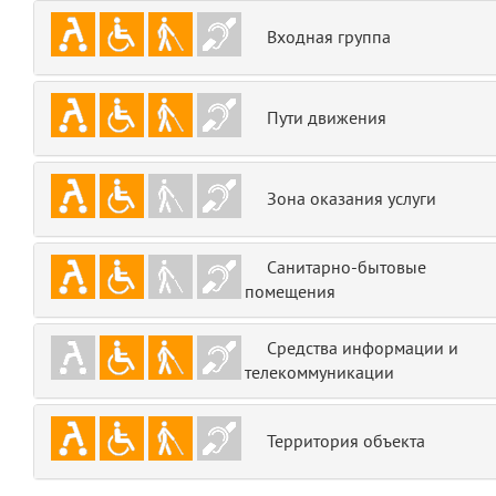
emojis
6
Входная группа
gradeData
7
Пути движения
comments
8
user
9
Зона оказания услуги
zone
10
Санитарно-бытовые
помещения
disElement
11
layouts.frontend.allure.partials._top_block_noauth
Средства информации и
(app/views/layouts/frontend/allure/partials/_top_block_noauth.blade.php
телекоммуникации
Params
obLevel
0
Территория объекта
__env
1