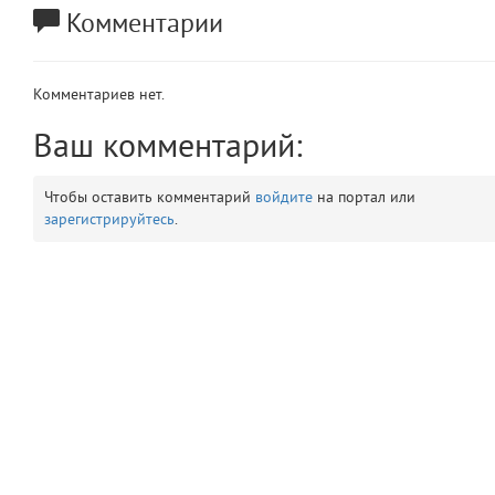
Комментарии
app
2
errors
3
Комментариев нет.
object
Ваш комментарий:
4
elements
5
Чтобы оставить комментарий
войдите
на портал или
зарегистрируйтесь
.
emojis
6
gradeData
7
comments
8
user
9
zone
10