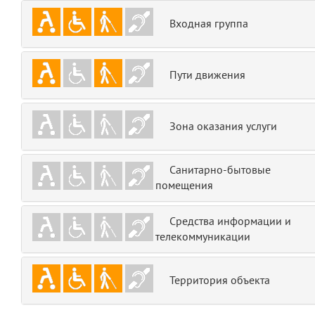
emojis
6
Входная группа
gradeData
7
Пути движения
comments
8
user
9
Зона оказания услуги
zone
10
Санитарно-бытовые
помещения
disElement
11
level
Средства информации и
12
телекоммуникации
0
13
Территория объекта
1
14