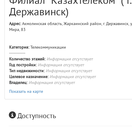
Филиал "Казахтелеком" ( г.
comments
4
Державинск)
user
5
Адрес:
Акмолинская область, Жаркаинский район, г. Державинск, у
Мира, 83
comments.widgets.index
(app/views/comments/widgets/index.blade.php)
15
blade
Params
Категория:
Телекоммуникации
obLevel
0
-----------
Количество этажей:
Информация отсутствует
Год постройки:
Информация отсутствует
__env
1
Тип недвижимости:
Информация отсутствует
Целевое назначение:
Информация отсутствует
app
2
Владелец:
Информация отсутствует
Показать на карте
errors
3
object
4
Доступность
elements
5