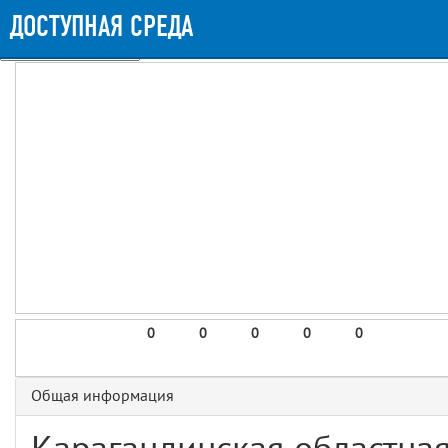
Messages
Timeline
Exceptions
Views
9
Route
Queries
16
Mails
ДОСТУПНАЯ СРЕДА
Request
1s
Request Duration
11.5MB
Memory Usage
GET details/{id}
Route
Booting (46.32ms)
Application (952.02ms)
After application (1.77ms)
9 templates were rendered
frontend.site.details (app/views/frontend/site/details.blade.php)
6
blade
Params
object
0
elements
1
0
0
0
0
0
emojis
2
Общая информация
gradeData
3