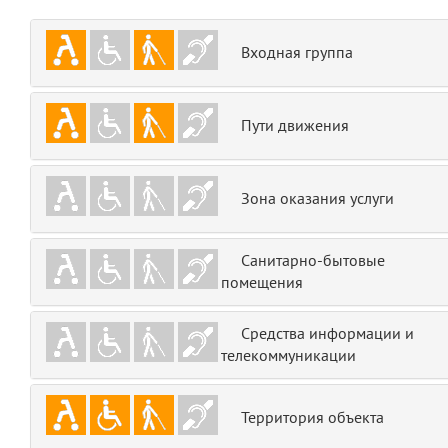
emojis
6
Входная группа
gradeData
7
comments
8
Пути движения
user
9
Зона оказания услуги
zone
10
Санитарно-бытовые
disElement
11
помещения
layouts.frontend.allure.partials._top_block_noauth
(app/views/layouts/frontend/allure/partials/_top_block_noauth.blade.php
Средства информации и
Params
телекоммуникации
obLevel
0
Территория объекта
__env
1