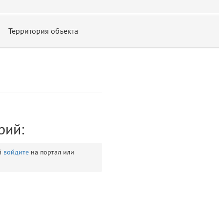
Территория объекта
ontend/allure/partials/_top_block_noauth.blade.php)
12
blade
рий:
й
войдите
на портал или