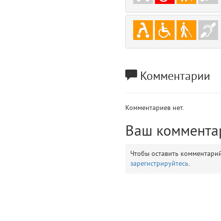
gradeData
7
comments
8
user
9
Комментарии
zone
10
disElement
11
Комментариев нет.
layouts.frontend.allure.partials._top_block_noauth (app/views/layouts/fr
Ваш коммента
Params
obLevel
0
Чтобы оставить комментари
зарегистрируйтесь
.
__env
1
app
2
errors
3