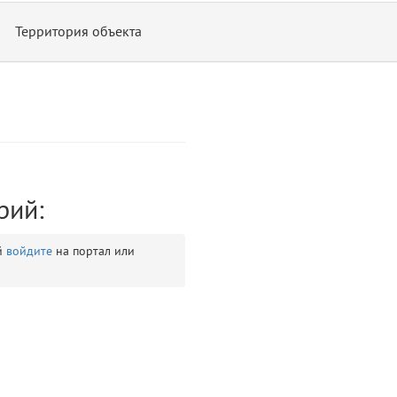
Территория объекта
рий:
ontend/allure/partials/_top_block_noauth.blade.php)
12
blade
й
войдите
на портал или