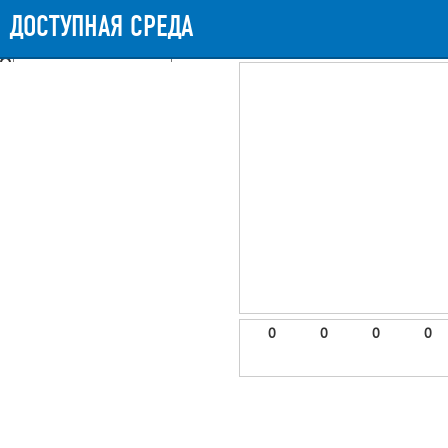
Messages
Timeline
Exceptions
Views
9
Route
Queries
11
Mails
ДОСТУПНАЯ СРЕДА
877.28ms
Request Duration
11MB
Memory Us
Booting (47.11ms)
Application (827.55ms)
After application (1.74ms)
9 templates were rendered
frontend.site.details (app/views/frontend/site/details.blade.php)
6
blade
Params
object
0
elements
1
emojis
2
0
0
0
0
gradeData
3
comments
4