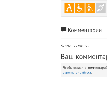
gradeData
7
comments
8
user
9
Комментарии
zone
10
Комментариев нет.
disElement
11
Ваш коммента
layouts.frontend.allure.partials._top_block_noauth (app/views/layouts/fr
Params
Чтобы оставить комментари
obLevel
0
зарегистрируйтесь
.
__env
1
app
2
errors
3