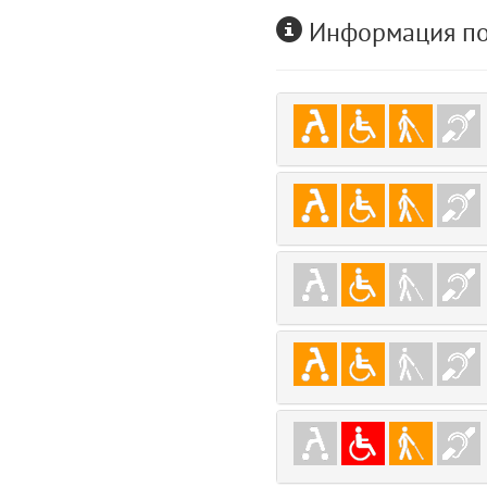
user
Информация по
5
layouts.frontend.allure.auth (app/views/layouts/frontend/allure/auth.bla
Params
obLevel
0
__env
1
app
2
errors
3
object
4
elements
5
emojis
6