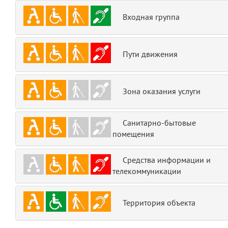
emojis
6
Входная группа
gradeData
7
Пути движения
comments
8
user
9
Зона оказания услуги
zone
10
Санитарно-бытовые
помещения
disElement
11
layouts.frontend.allure.partials._top_block_noauth
Средства информации и
(app/views/layouts/frontend/allure/partials/_top_block_noauth.blade.php
телекоммуникации
Params
obLevel
0
Территория объекта
__env
1