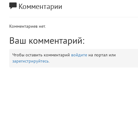
Комментарии
app
2
errors
3
Комментариев нет.
object
Ваш комментарий:
4
elements
5
Чтобы оставить комментарий
войдите
на портал или
зарегистрируйтесь
.
emojis
6
gradeData
7
comments
8
user
9
zone
10