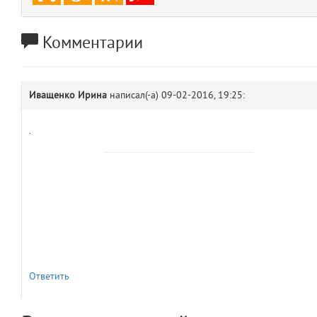
comments.widgets.show
(app/views/comments/widgets/show.blade.php)
14
blade
Params
Комментарии
obLevel
0
__env
1
Иващенко Ирина
написал(-а)
09-02-2016, 19:25:
app
2
.
errors
3
object
4
elements
5
emojis
6
Ответить
gradeData
7