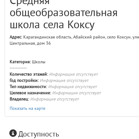
Средняя
comments
4
общеобразовательная
user
5
школа села Коксу
comments.widgets.index
Адрес:
Карагандинская область, Абайский район, село Коксун, ул
(app/views/comments/widgets/index.blade.php)
15
blade
Центральная, дом 36
Params
obLevel
0
Категория:
Школы
-----------
__env
1
Количество этажей:
Информация отсутствует
Год постройки:
Информация отсутствует
app
2
Тип недвижимости:
Информация отсутствует
Целевое назначение:
Информация отсутствует
Владелец:
Информация отсутствует
errors
3
Показать на карте
object
4
elements
5
Доступность