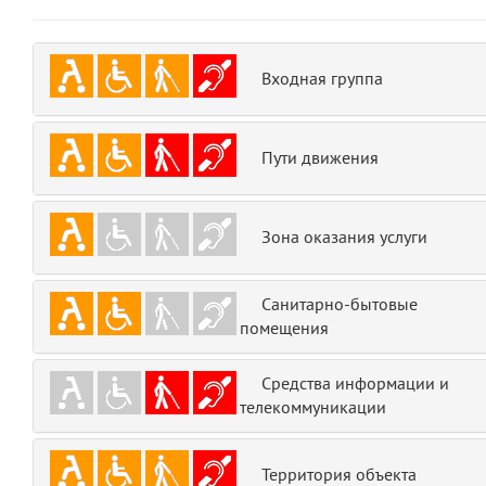
emojis
6
gradeData
7
Входная группа
comments
8
Пути движения
user
9
zone
10
Зона оказания услуги
disElement
11
Санитарно-бытовые
помещения
level
12
Средства информации и
0
13
телекоммуникации
1
14
Территория объекта